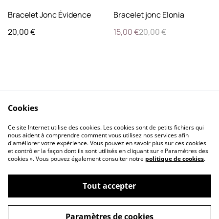
%
Bracelet Jonc Évidence
Bracelet jonc Elonia
20,00 €
15,00 €
20,00 €
Cookies
Contactez-nous
FAQ
Ce site Internet utilise des cookies. Les cookies sont de petits fichiers qui
Retours & Echanges
Conditions
nous aident à comprendre comment vous utilisez nos services afin
d'améliorer votre expérience. Vous pouvez en savoir plus sur ces cookies
et contrôler la façon dont ils sont utilisés en cliquant sur « Paramètres des
cookies ». Vous pouvez également consulter notre
politique de cookies
.
Tout accepter
©
2026
ML Bijoux
Paramètres de cookies