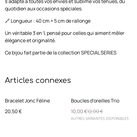
s’adapte à toutes vos envies et sublime vos tenues, du
quotidien aux occasions spéciales.
🔗 Longueur : 40 cm + 5 cm de rallonge
Un véritable 3 en 1, pensé pour celles qui aiment mêler
élégance et originalité.
Ce bijou fait partie de la collection SPECIAL SERIES
Articles connexes
%
Bracelet Jonc Féline
Boucles d’oreilles Trio
20,50 €
10,00 €
12,00 €
AUTRES VARIANTES DISPONIBLES