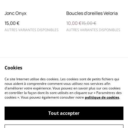
%
Jonc Onyx
Boucles d’oreilles Veloria
15,00 €
10,00 €
15,00 €
AUTRES VARIANTES DISPONIBLES
AUTRES VARIANTES DISPONIBLES
Cookies
Contactez-nous
FAQ
Ce site Internet utilise des cookies. Les cookies sont de petits fichiers qui
Retours & Echanges
Conditions
nous aident à comprendre comment vous utilisez nos services afin
d'améliorer votre expérience. Vous pouvez en savoir plus sur ces cookies
et contrôler la façon dont ils sont utilisés en cliquant sur « Paramètres des
cookies ». Vous pouvez également consulter notre
politique de cookies
.
Tout accepter
©
2026
ML Bijoux